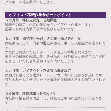
ダンボール等を回収いたします。
オフィスの移転作業サポートポイント
６カ月前 移転先決定／現地調査
移転先の決定、内装の確認からレイアウト作成をします。
必要であれば内装工事の御見積りを行います。
３カ月前 御見積り作成／各工事・物品等の手配
移転準備として、内装や通信関係の工事、新規物品の発注をしま
す。
弊社にご相談いただくタイミングもこの時期となります。
重量物の移転や配線工事、処分品の引取等様々な分野でのご案内
をさせていただき御見積りを作成いたします。
１カ月前 レイアウト・料金等の最終決定
移動品と処分品を選別し、レイアウト表の決定稿を作成します。
打ち合わせをさせていただき最終的な移転の料金を決定いたしま
す。
２０日前 移転準備（梱包など）
貴社様へ梱包材をお届けし、移転のご準備を進めていただきま
す。